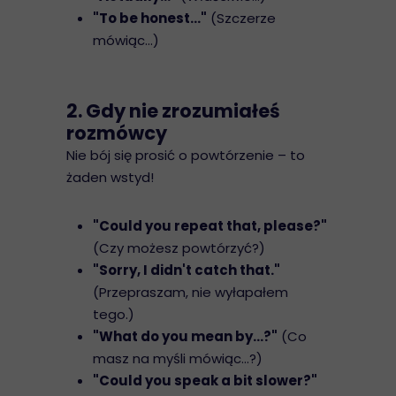
"To be honest..."
(Szczerze
mówiąc...)
2. Gdy nie zrozumiałeś
rozmówcy
Nie bój się prosić o powtórzenie – to
żaden wstyd!
"Could you repeat that, please?"
(Czy możesz powtórzyć?)
"Sorry, I didn't catch that."
(Przepraszam, nie wyłapałem
tego.)
"What do you mean by...?"
(Co
masz na myśli mówiąc...?)
"Could you speak a bit slower?"