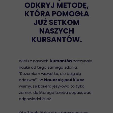
ODKRYJ METODĘ,
KTÓRA POMOGŁA
JUŻ SETKOM
NASZYCH
KURSANTÓW.
Wielu z naszych
kursantów
zaczynało
naukę od tego samego zdania:
"Rozumiem wszystko, ale boję się
odezwać". W
Naucz się pod klucz
wiemy, że bariera językowa to tylko
zamek, do którego trzeba dopasować
odpowiedni klucz.
Oto 3 kroki, które stosujemy podczas