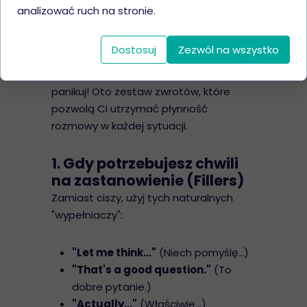
analizować ruch na stronie.
Naucz się pod klucz – Michalina
Majewska
Dostosuj
Zezwól na wszystko
Masz blokadę? Zapomniałeś słowa? Nie
panikuj! Oto zestaw zwrotów, które
pozwolą Ci utrzymać płynność
rozmowy w każdej sytuacji.
1. Gdy potrzebujesz chwili
na zastanowienie (Fillers)
Zamiast ciszy, użyj tych naturalnych
"wypełniaczy":
"Let me think..."
(Niech pomyślę...)
"That's a good question."
(To
dobre pytanie.)
"Actually..."
(Właściwie...)