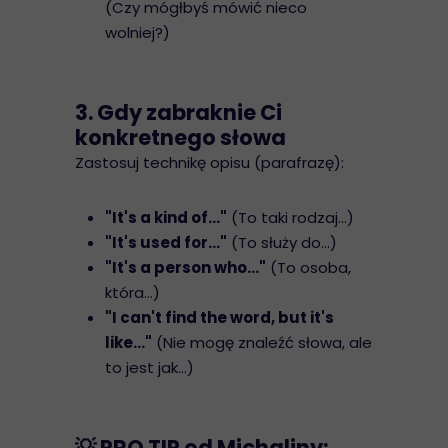
(Czy mógłbyś mówić nieco
wolniej?)
3. Gdy zabraknie Ci
konkretnego słowa
Zastosuj technikę opisu (parafrazę):
"It's a kind of..."
(To taki rodzaj...)
"It's used for..."
(To służy do...)
"It's a person who..."
(To osoba,
która...)
"I can't find the word, but it's
like..."
(Nie mogę znaleźć słowa, ale
to jest jak...)
💡 PRO TIP od Michaliny: