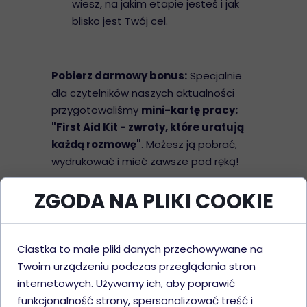
wiesz, na jakim etapie jesteś i jak
blisko jest Twój cel.
Pobierz darmowy bonus:
Specjalnie
dla czytelników naszych aktualności
przygotowaliśmy
mini-kartę pracy:
"First Aid Kit - zwroty, które uratują
każdą rozmowę"
. Możesz ją pobrać,
wydrukować i mieć zawsze pod ręką!
ZGODA NA PLIKI COOKIE
FIRST AID KIT:
Ciastka to małe pliki danych przechowywane na
ANGIELSKI
Twoim urządzeniu podczas przeglądania stron
RATUNKOWY
internetowych. Używamy ich, aby poprawić
funkcjonalność strony, spersonalizować treść i