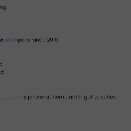
ing
is company since 2018.
d
ed
 I _____ my phone at home until I got to school.