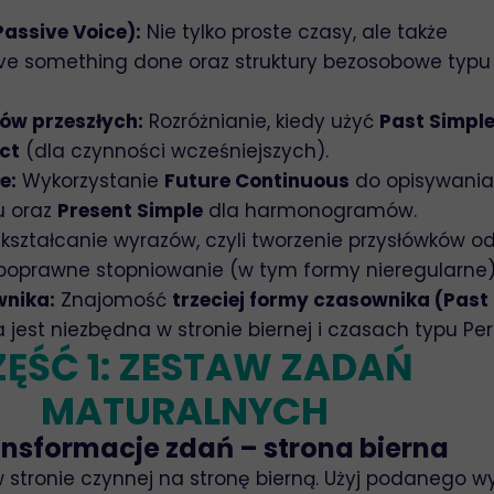
Passive Voice):
Nie tylko proste czasy, ale także
ve something done oraz struktury bezosobowe typu I
ów przeszłych:
Rozróżnianie, kiedy użyć
Past Simpl
ct
(dla czynności wcześniejszych).
e:
Wykorzystanie
Future Continuous
do opisywania
u oraz
Present Simple
dla harmonogramów.
kształcanie wyrazów, czyli tworzenie przysłówków o
 poprawne stopniowanie (w tym formy nieregularne)
wnika:
Znajomość
trzeciej formy czasownika (Past
ra jest niezbędna w stronie biernej i czasach typu Per
ĘŚĆ 1: ZESTAW ZADAŃ
MATURALNYCH
ansformacje zdań – strona bierna
w stronie czynnej na stronę bierną. Użyj podanego w