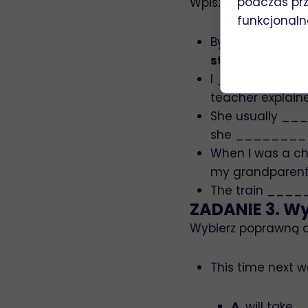
podczas prz
Wpisz czasownik w 
funkcjonaln
By the time we
start
).
I __________
teacher explain
She usually 
she ________
When I was a 
my grandparent
The train __
ZADANIE 3. Wy
Wybierz poprawną od
This time next 
A
. will take