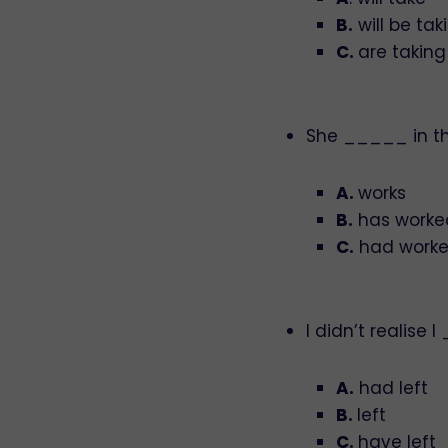
B.
will be tak
C.
are taking
She _____ in th
A.
works
B.
has worke
C.
had work
I didn’t realise
A.
had left
B.
left
C.
have left