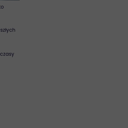
ko
szłych
 czasy