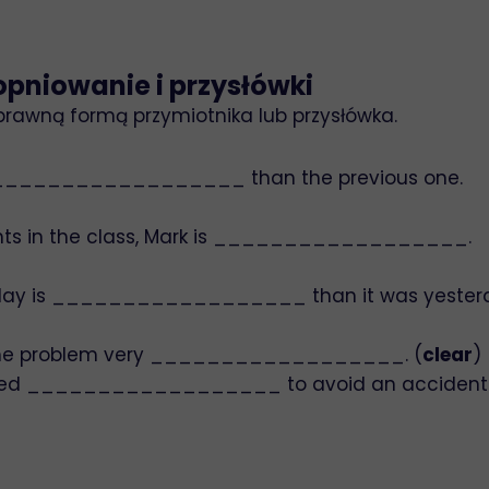
opniowanie i przysłówki
prawną formą przymiotnika lub przysłówka.
is __________________ than the previous one.
ents in the class, Mark is __________________.
day is __________________ than it was yester
 the problem very __________________. (
clear
)
cted __________________ to avoid an accident