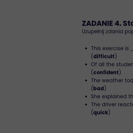
ZADANIE 4. St
Uzupełnij zdania po
This exercise 
(
difficult
)
Of all the stud
(
confident
)
The weather to
(
bad
)
She explained
The driver rea
(
quick
)