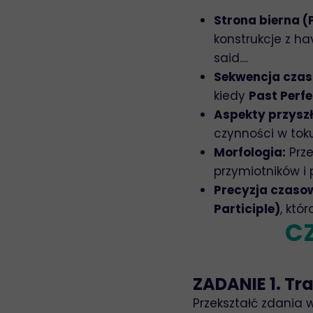
Strona bierna (
konstrukcje z ha
said....
Sekwencja czas
kiedy
Past Perfe
Aspekty przyszł
czynności w tok
Morfologia:
Prze
przymiotników i
Precyzja czaso
Participle)
, któ
CZ
ZADANIE 1. Tr
Przekształć zdania 