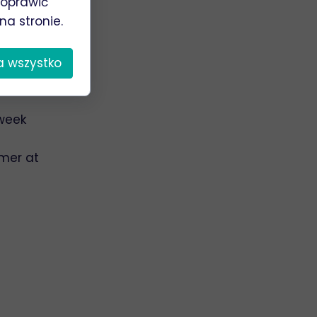
poprawić
na stronie.
eady /
a wszystko
 the
 week
mer at