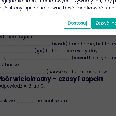
eglądania stron internetowych. Używamy ich, aby 
nawiasie w odpowiedniej formie.
ość strony, spersonalizować treść i analizować ruch 
 arrived, the concert __________________ (
alr
Dostosuj
Zezwól n
________ (
not understand
) the instructions until
ed them again.
__________________ (
work
) from home, but this
__________ (
go
) to the office every day.
child, I __________________ (
spend
) every sum
s’ house.
________________ (
leave
) at 6 a.m. tomorrow.
bór wielokrotny – czasy i aspekt
powiedź A, B lub C.
week we _____ the final exam.