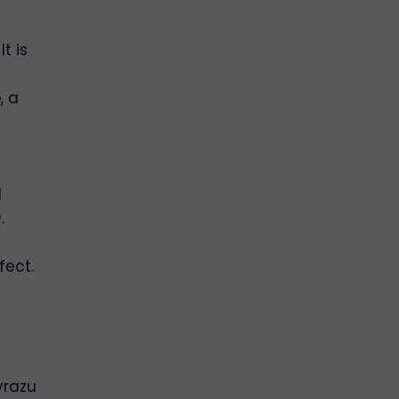
t is
e
, a
d
.
fect.
yrazu