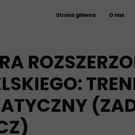
Strona główna
O nas
RA ROZSZERZO
LSKIEGO: TREN
ATYCZNY (ZA
CZ)